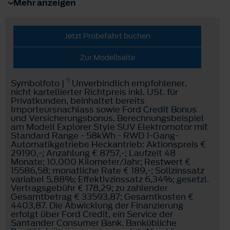
Mehr anzeigen
Jetzt Probefahrt buchen
Zur Modellseite
1)
Symbolfoto |
Unverbindlich empfohlener,
nicht kartellierter Richtpreis inkl. USt. für
Privatkunden, beinhaltet bereits
Importeursnachlass sowie Ford Credit Bonus
und Versicherungsbonus. Berechnungsbeispiel
am Modell Explorer Style SUV Elektromotor mit
Standard Range - 58kWh - RWD 1-Gang-
Automatikgetriebe Heckantrieb: Aktionspreis €
29190,-; Anzahlung € 8757,-; Laufzeit 48
Monate; 10.000 Kilometer/Jahr; Restwert €
15586,58; monatliche Rate € 189,-; Sollzinssatz
variabel 5,88%; Effektivzinssatz 6,34%; gesetzl.
Vertragsgebühr € 178,29; zu zahlender
Gesamtbetrag € 33593,87; Gesamtkosten €
4403,87. Die Abwicklung der Finanzierung
erfolgt über Ford Credit, ein Service der
Santander Consumer Bank. Bankübliche