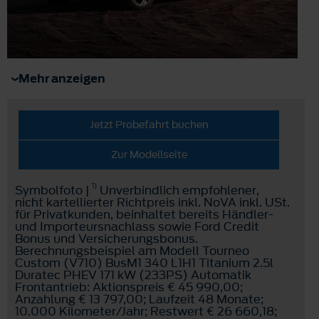
Mehr anzeigen
Jetzt Probefahrt buchen
Zur Modellseite
1)
Symbolfoto |
Unverbindlich empfohlener,
nicht kartellierter Richtpreis inkl. NoVA inkl. USt.
für Privatkunden, beinhaltet bereits Händler-
und Importeursnachlass sowie Ford Credit
Bonus und Versicherungsbonus.
Berechnungsbeispiel am Modell Tourneo
Custom (V710) BusM1 340 L1H1 Titanium 2.5l
Duratec PHEV 171 kW (233PS) Automatik
Frontantrieb: Aktionspreis € 45 990,00;
Anzahlung € 13 797,00; Laufzeit 48 Monate;
10.000 Kilometer/Jahr; Restwert € 26 660,18;