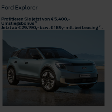
Ford Explorer
Profitieren Sie jetzt von € 5.400,-
1)
Umstiegsbonus
2)
Jetzt ab € 29.190,- bzw. € 189,- mtl. bei Leasing
.