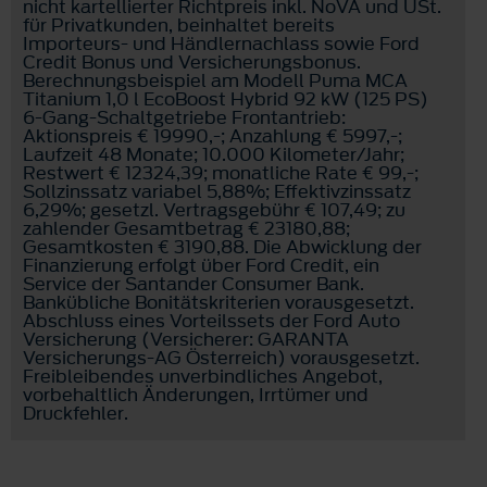
nicht kartellierter Richtpreis inkl. NoVA und USt.
für Privatkunden, beinhaltet bereits
Importeurs- und Händlernachlass sowie Ford
Credit Bonus und Versicherungsbonus.
Berechnungsbeispiel am Modell Puma MCA
Titanium 1,0 l EcoBoost Hybrid 92 kW (125 PS)
6-Gang-Schaltgetriebe Frontantrieb:
Aktionspreis € 19990,-; Anzahlung € 5997,-;
Laufzeit 48 Monate; 10.000 Kilometer/Jahr;
Restwert € 12324,39; monatliche Rate € 99,-;
Sollzinssatz variabel 5,88%; Effektivzinssatz
6,29%; gesetzl. Vertragsgebühr € 107,49; zu
zahlender Gesamtbetrag € 23180,88;
Gesamtkosten € 3190,88. Die Abwicklung der
Finanzierung erfolgt über Ford Credit, ein
Service der Santander Consumer Bank.
Bankübliche Bonitätskriterien vorausgesetzt.
Abschluss eines Vorteilssets der Ford Auto
Versicherung (Versicherer: GARANTA
Versicherungs-AG Österreich) vorausgesetzt.
Freibleibendes unverbindliches Angebot,
vorbehaltlich Änderungen, Irrtümer und
Druckfehler.