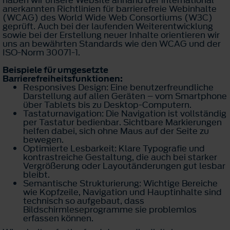
haben wir unsere Website anhand der international
anerkannten Richtlinien für barrierefreie Webinhalte
(WCAG) des World Wide Web Consortiums (W3C)
geprüft. Auch bei der laufenden Weiterentwicklung
sowie bei der Erstellung neuer Inhalte orientieren wir
uns an bewährten Standards wie den WCAG und der
ISO-Norm 30071-1.
Beispiele für umgesetzte
Barrierefreiheitsfunktionen:
Responsives Design: Eine benutzerfreundliche
Darstellung auf allen Geräten – vom Smartphone
über Tablets bis zu Desktop-Computern.
Tastaturnavigation: Die Navigation ist vollständig
per Tastatur bedienbar. Sichtbare Markierungen
helfen dabei, sich ohne Maus auf der Seite zu
bewegen.
Optimierte Lesbarkeit: Klare Typografie und
kontrastreiche Gestaltung, die auch bei starker
Vergrößerung oder Layoutänderungen gut lesbar
bleibt.
Semantische Strukturierung: Wichtige Bereiche
wie Kopfzeile, Navigation und Hauptinhalte sind
technisch so aufgebaut, dass
Bildschirmleseprogramme sie problemlos
erfassen können.