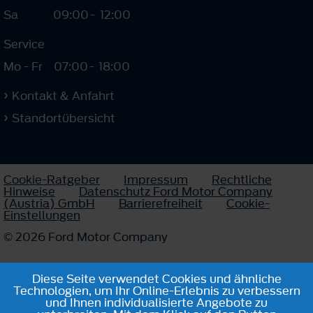
Sa
09:00
-
12:00
Service
Mo - Fr
07:00
-
18:00
Kontakt & Anfahrt
Standortübersicht
Cookie-Ratgeber
Impressum
Rechtliche
Hinweise
Datenschutz Ford Motor Company
(Austria) GmbH
Barrierefreiheit
Cookie-
Einstellungen
© 2026 Ford Motor Company
Diese Seite verwendet Cookies und ähnliche
Technologien, um Ihr Online-Erlebnis zu verbessern
und Ihnen individualisierte Angebote zu