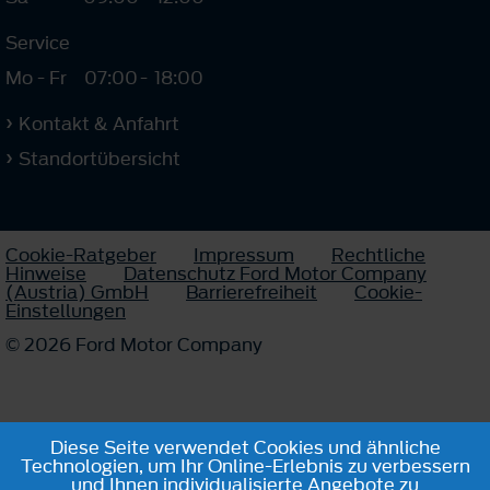
Service
Mo - Fr
07:00
-
18:00
Kontakt & Anfahrt
Standortübersicht
Cookie-Ratgeber
Impressum
Rechtliche
Hinweise
Datenschutz Ford Motor Company
(Austria) GmbH
Barrierefreiheit
Cookie-
Einstellungen
© 2026 Ford Motor Company
Diese Seite verwendet Cookies und ähnliche
Technologien, um Ihr Online-Erlebnis zu verbessern
und Ihnen individualisierte Angebote zu