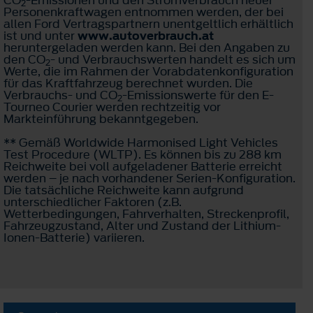
2
Personenkraftwagen entnommen werden, der bei
allen Ford Vertragspartnern unentgeltlich erhältlich
ist und unter
www.autoverbrauch.at
heruntergeladen werden kann. Bei den Angaben zu
den CO
- und Verbrauchswerten handelt es sich um
2
Werte, die im Rahmen der Vorabdatenkonfiguration
für das Kraftfahrzeug berechnet wurden. Die
Verbrauchs- und CO
-Emissionswerte für den E-
2
Tourneo Courier werden rechtzeitig vor
Markteinführung bekanntgegeben.
** Gemäß Worldwide Harmonised Light Vehicles
Test Procedure (WLTP). Es können bis zu 288 km
Reichweite bei voll aufgeladener Batterie erreicht
werden – je nach vorhandener Serien-Konfiguration.
Die tatsächliche Reichweite kann aufgrund
unterschiedlicher Faktoren (z.B.
Wetterbedingungen, Fahrverhalten, Streckenprofil,
Fahrzeugzustand, Alter und Zustand der Lithium-
Ionen-Batterie) variieren.