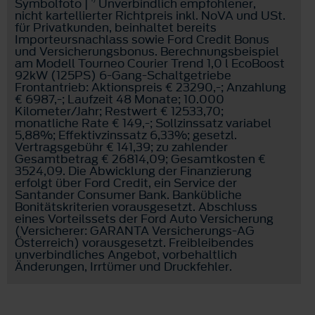
Symbolfoto |
Unverbindlich empfohlener,
nicht kartellierter Richtpreis inkl. NoVA und USt.
für Privatkunden, beinhaltet bereits
Importeursnachlass sowie Ford Credit Bonus
und Versicherungsbonus. Berechnungsbeispiel
am Modell Tourneo Courier Trend 1,0 l EcoBoost
92kW (125PS) 6-Gang-Schaltgetriebe
Frontantrieb: Aktionspreis € 23290,-; Anzahlung
€ 6987,-; Laufzeit 48 Monate; 10.000
Kilometer/Jahr; Restwert € 12533,70;
monatliche Rate € 149,-; Sollzinssatz variabel
5,88%; Effektivzinssatz 6,33%; gesetzl.
Vertragsgebühr € 141,39; zu zahlender
Gesamtbetrag € 26814,09; Gesamtkosten €
3524,09. Die Abwicklung der Finanzierung
erfolgt über Ford Credit, ein Service der
Santander Consumer Bank. Bankübliche
Bonitätskriterien vorausgesetzt. Abschluss
eines Vorteilssets der Ford Auto Versicherung
(Versicherer: GARANTA Versicherungs-AG
Österreich) vorausgesetzt. Freibleibendes
unverbindliches Angebot, vorbehaltlich
Änderungen, Irrtümer und Druckfehler.