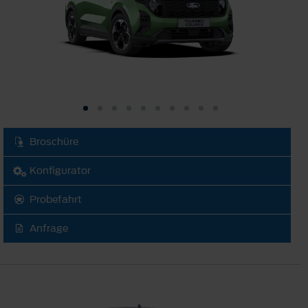
Broschüre
Konfigurator
Probefahrt
Anfrage